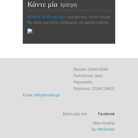
Κάντε μία
Κράτηση
Μάθετε διαθεσιμότητα
γράφοντας πόσα άτομα
θα είστε και πότε επιθυμείτε να φιλοξενηθείτε.
Έρωχος Suites Hotel
Πολύδροσο, όρος
Παρνασσός
Τηλέφωνο: 22340 29610
Email:
info@eroxos.gr
Βρείτε μας στο
Facebook
Web Hosting
by
SiteSyntax